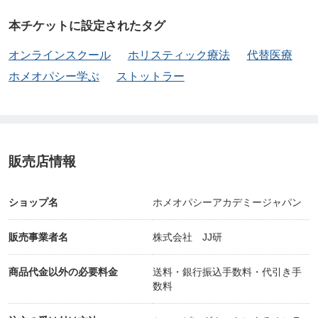
ログラムをそのまま再現する本格的なホメオパス養
本チケットに設定されたタグ
成校（HAN認定スクール）は、これまでオランダ国
オンラインスクール
ホリスティック療法
代替医療
外には存在していませんでした。HANのフル・プロ
ホメオパシー学ぶ
ストットラー
グラムでホメオパスを目指したければ、オランダに
行き、HANに入学してオランダ語で講義とトレーニ
ングを受けるしかなかったのです。
販売店情報
しかし、ストットラー氏と副校長のマーヤ氏がHAN
の講義・テキスト・試験その他の一切を英語でHAJa
ショップ名
ホメオパシーアカデミージャパン
pan専用に提供してくださることにより、日本語で
販売事業者名
株式会社 JJ研
学べるオンラインスクールが2023年9月にスタート
しました。
商品代金以外の必要料金
送料・銀行振込手数料・代引き手
数料
🔸HAJapanの三大特徴🔸