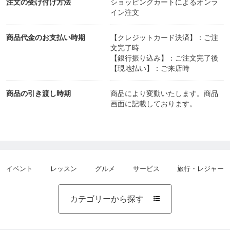
注文の受け付け方法
ショッピングカートによるオンラ
イン注文
特徴１：ホメオパス養成スクールとしてのHANそし
てHAJapanの最大の特徴は、ハーネマンの生涯にわ
商品代金のお支払い時期
【クレジットカード決済】：ご注
たる研究の展開を踏まえて、その『最終到達点』に
文完了時
【銀行振り込み】：ご注文完了後
基づく『再現性の極めて高い』メソッドを教授して
【現地払い】：ご来店時
いることです。
商品の引き渡し時期
商品により変動いたします。商品
画面に記載しております。
具体的には、ハーネマンの二大著作である「オルガ
ノン第六版」と「慢性病（論）第二版」を（おそら
く他では類を見ないほどに）徹底的に学びます。こ
れらはただの理論書ではなく、ハーネマンの長年に
イベント
レッスン
グルメ
サービス
旅行・レジャー
わたる実践から得られた情報と方法論とが精緻に記
述された『実践の書』であるため、ホメオパスとし
カテゴリーから探す

て要求される技能と心得の基盤となるものです。