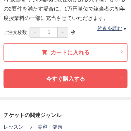
の2要件を満たす場合に、1万円単位で該当者の初年
度授業料の一部に充当させていただきます。
この二つの要件を満たさない地域については、プー
続きを読む
－
＋
ご注文枚数
枚
ルされているご支援額を翌年にキャリーオーバーい
たします。
カートに入れる
なお、要件１を満たす地域に該当者が複数名いる場
合は、頭割りで全員への充当となります。
今すぐ購入する
通信技術が発達した今日ですが、ホメオパスと直接
会って話せる安心感はやはり大きいものがありま
す。日本中・世界中の街、あなたの街、あなたの大
切な方の住まう街に、信頼できるホメオパスが居る
チケットの関連ジャンル
社会に向けて、ご支援をどうぞよろしくお願い致し
レッスン
美容・健康
ます。