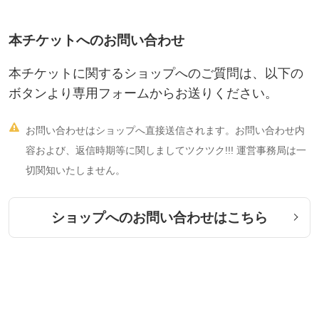
初めてオランダ国外で実現したスクールがHAJapan
本チケットへのお問い合わせ
（ホメオパシーアカデミージャパン：略称 エイチエ
ージャパン）です。
本チケットに関するショップへのご質問は、以下の
ボタンより専用フォームからお送りください。
校長のストットラー氏は、ホメオパシー発祥の地ド

お問い合わせはショップへ直接送信されます。お問い合わせ内
イツでは原書であるドイツ語のオルガノン・慢性病
容および、返信時期等に関しましてツクツク!!! 運営事務局は一
(論)を用いて、ドイツ語での解説講義を行っていま
切関知いたしません。
す。また、日本、イギリス、アメリカ、イタリアな
ど各国のホメオパス達からの講演依頼、ケース監修
ショップへのお問い合わせはこちら
依頼が引もきらず、それらは毎年のように英語で行
われています。
このように、多くの国々のホメオパス達から熱い注
目を集めているHANですが、そのホメオパス養成プ