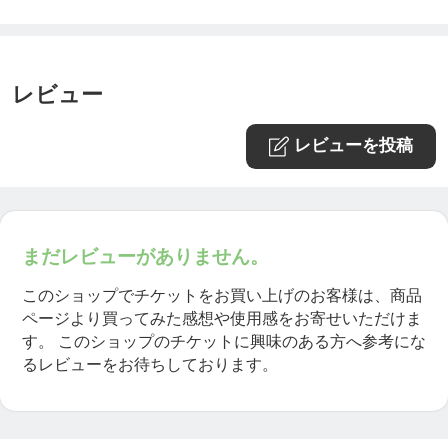
す。
レビュー
保険の認定基準が近年ますます厳しくなる中で、ホ
メオパシーの学校としてその卒業者が保険認定ホメ
レビューを投稿
オパスとなることのできる、オランダ唯一（2023年
6月現在）のホメオパス養成校がHANなのです。
それだけに、HANのカリキュラムの充実度、課され
まだレビューがありません。
る課題の質と量、試験の厳格さは瞠目すべきもので
このショップでチケットをお買い上げのお客様は、商品
す。
ページより買ってみた感想や使用感をお寄せいただけま
す。
このショップのチケットに興味のある方へ参考にな
るレビューをお待ちしております。
🔸HANのプログラムそのままに、日本語で受けられ
る！！🔸
そのHANのホメオパス養成コースの提供を、世界で