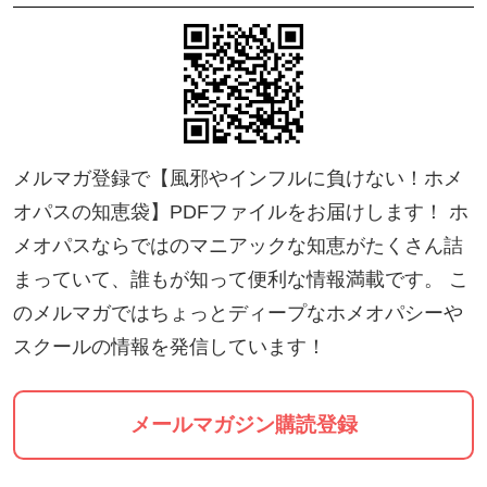
て、着実に歩を進めているホメオパス養成スクール
があります。
ホメオパシーの始祖である医師ハーネマンの二大著
作をつぶさに研究し、その成果を40数年にわたる実
メルマガ登録で【風邪やインフルに負けない！ホメ
践経験の中で確かめてきたエワルト・ストットラー
オパスの知恵袋】PDFファイルをお届けします！ ホ
氏。彼が校長を務めるHomeopathy Academy Netherl
メオパスならではのマニアックな知恵がたくさん詰
ands (HAN)がそれです。
まっていて、誰もが知って便利な情報満載です。 こ
のメルマガではちょっとディープなホメオパシーや
🔸保険認定（民間）がされる唯一のホメオパス養成
スクールの情報を発信しています！
校HAN🔸
オランダでは、HANの正規課程を終え、認定試験を
メールマガジン購読登録
クリアしたホメオパスの提供する業務には、代替療
法をカバーする民間の保険会社の保険認定が降りま