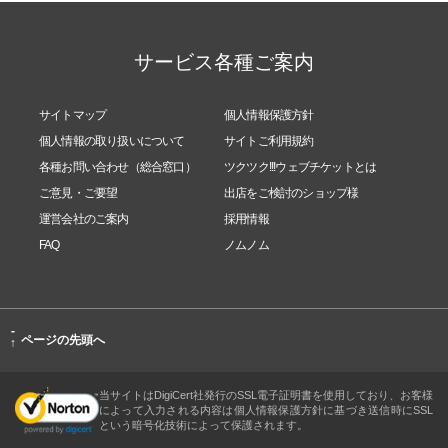
特徴3：さらに私たちは、プロになった後も研鑽を積
サービス各種ご案内
んでいくために、ホメオパスコミュニティの存在を
大切に考えています。活発なコミュニティには、単
サイトマップ
個人情報保護方針
に「心強い」と言うことを超えた価値があるからで
個人情報の取り扱いについて
サイトご利用規約
す。
各種お問い合わせ（総合窓口）
ツクツク!!!ウェブチケットとは
ご意見・ご要望
出店をご検討のショップ様
ホメオパシーの実践で技術の最も高度な運用が要求
運営会社のご案内
採用情報
FAQ
ノムノム
されるのは、レメディによる刺激を『最適』に（専
門用語で言うなら「最類似」に）調整する点におい
てです。この能力は、実践経験やケース・スタディ
-
ページの先頭へ
↑
を数多く行うことによってしかブラッシュアップで
きません。
当サイトはDigiCert社発行のSSL電子証明書を使用しており、お客様
によって入力される内容は個人情報保護方針に基づき送信時にSSL
という暗号化技術によって保護されます。
どんな要素を考慮して調整するかはもちろん在学中