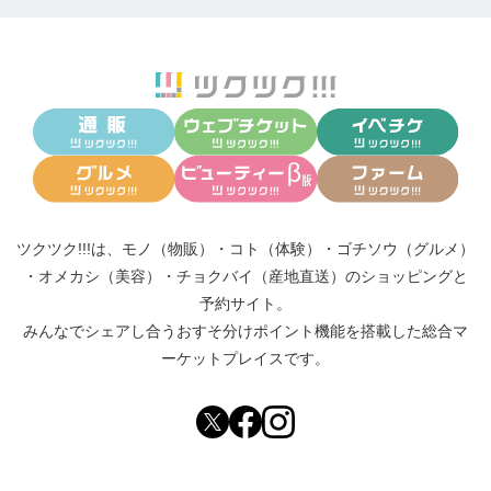
特徴2：そして学生達は、まず理論として学んだ方法
論を3年生の後半からはトレーナー付きで実践に移し
ていきます。そのため、実践デビューにつきものの
不安は最小限に、実践でしか得られない『感覚』や
ケースごとの『調整法』を効率的に身につけること
が可能となっています。
学んだことが非常に高い確率で実際に通用する！！
ツクツク!!!は、
モノ（物販）
・
コト（体験）
・
ゴチソウ（グルメ）
と言う手応えを感じながら、キャリアをスタートで
・
オメカシ（美容）
・
チョクバイ（産地直送）
のショッピングと
予約サイト。
きるのです。
みんなでシェアし合う
おすそ分けポイント機能
を搭載した総合マ
ーケットプレイスです。
ハーネマンの到達点を自らのホメオパシー理解の足
場とすること。その安心感と有用性を、HAJapanの
プログラムで学ぶ受講生は実感するはずです。