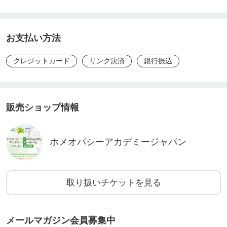
お支払い方法
🔸「1街1ホメオパス」学生応援プロジェクトとは。
クレジットカード
リンク決済
銀行振込
このプロジェクトは、日本中(究極的には世界中)の
どの街にも信頼できるホメオパスがいて、誰もがケ
販売ショップ情報
アの身近な選択肢の一つとして、ホメオパシーを利
用することができる社会を目指すものです。
ホメオパシーアカデミージャパン
そのためにはまず、しっかりとした専門教育と実践
トレーニングによって、力量あるホメオパスが育成
取り扱いチケットを見る
されていくことが必要です。
メールマガジン会員募集中
実はオランダには、そのような社会の実現に向け