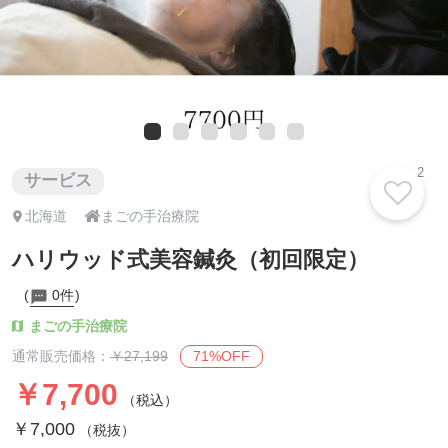
2
サービス

北海道
まごの手治療院
ハリウッド式美容鍼灸（初回限定）
0件
まごの手治療院
71%OFF
通常販売価格：
￥27,199
￥7,700
（税込）
￥7,000
（税抜）