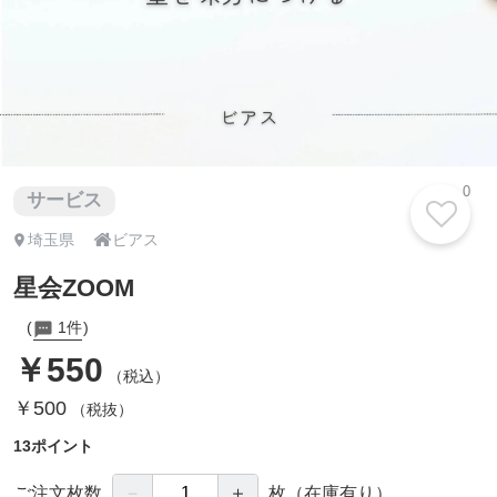
0
サービス

埼玉県
ビアス
星会ZOOM
1件
￥550
（税込）
￥500
（税抜）
13ポイント
－
＋
ご注文枚数
枚
（在庫有り）