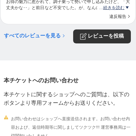
お得の魅力に惹かれて、調子乗って勢いで申し込みたけど、「大
丈夫かな‥」と前日など不安でした。が、なんのなんの心配全く
続きを読む
御無用。
違反報告
プロがしっかり細かく、丁寧、親切にサポートしてくださり、楽
しかった〜！！！
サンドバッグとか、ミット打ちとか産まれて初めて。
すべてのレビューを見る
レビューを投稿
スカッとするんですね！！知らなかったです！この爽快感。
ありがとうございました！
オススメです！！
本チケットへのお問い合わせ
本チケットに関するショップへのご質問は、以下の
ボタンより専用フォームからお送りください。

お問い合わせはショップへ直接送信されます。お問い合わせ内
容および、返信時期等に関しましてツクツク!!! 運営事務局は一
切関知いたしません。