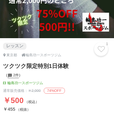
1
レッスン

東京都
輪島功一スポーツジム
ツクツク限定特別1日体験
2件
輪島功一スポーツジム
74%OFF
通常販売価格：
￥2,000
￥500
（税込）
￥455
（税抜）