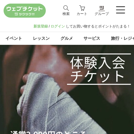
検索
カート
グループ
新規登録
/
ログイン
してお買い物するとポイントがたまる！
イベント
レッスン
グルメ
サービス
旅行・レジ