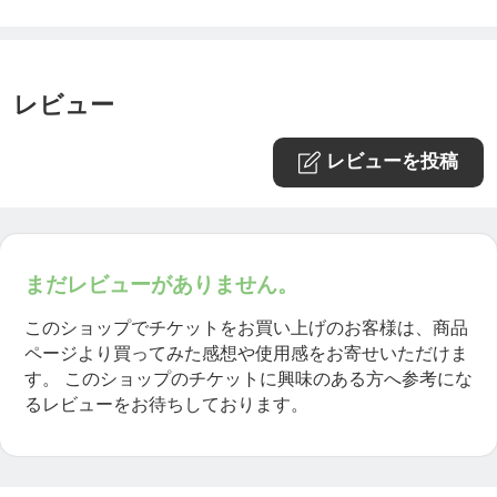
す。
レビュー
保険の認定基準が近年ますます厳しくなる中で、ホ
メオパシーの学校としてその卒業者が保険認定ホメ
レビューを投稿
オパスとなることのできる、オランダ唯一（2023年
6月現在）のホメオパス養成校がHANなのです。
それだけに、HANのカリキュラムの充実度、課され
まだレビューがありません。
る課題の質と量、試験の厳格さは瞠目すべきもので
このショップでチケットをお買い上げのお客様は、商品
す。
ページより買ってみた感想や使用感をお寄せいただけま
す。
このショップのチケットに興味のある方へ参考にな
るレビューをお待ちしております。
🔸HANのプログラムそのままに、日本語で受けられ
る！！🔸
そのHANのホメオパス養成コースの提供を、世界で