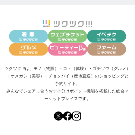
特徴2：そして学生達は、まず理論として学んだ方法
論を3年生の後半からはトレーナー付きで実践に移し
ていきます。そのため、実践デビューにつきものの
不安は最小限に、実践でしか得られない『感覚』や
ケースごとの『調整法』を効率的に身につけること
が可能となっています。
学んだことが非常に高い確率で実際に通用する！！
ツクツク!!!は、
モノ（物販）
・
コト（体験）
・
ゴチソウ（グルメ）
と言う手応えを感じながら、キャリアをスタートで
・
オメカシ（美容）
・
チョクバイ（産地直送）
のショッピングと
予約サイト。
きるのです。
みんなでシェアし合う
おすそ分けポイント機能
を搭載した総合マ
ーケットプレイスです。
ハーネマンの到達点を自らのホメオパシー理解の足
場とすること。その安心感と有用性を、HAJapanの
プログラムで学ぶ受講生は実感するはずです。