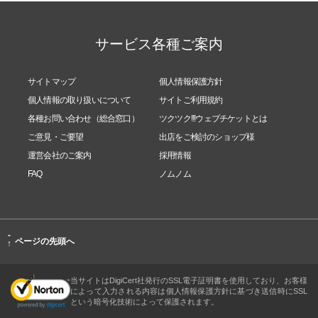
特徴3：さらに私たちは、プロになった後も研鑽を積
サービス各種ご案内
んでいくために、ホメオパスコミュニティの存在を
大切に考えています。活発なコミュニティには、単
サイトマップ
個人情報保護方針
に「心強い」と言うことを超えた価値があるからで
個人情報の取り扱いについて
サイトご利用規約
す。
各種お問い合わせ（総合窓口）
ツクツク!!!ウェブチケットとは
ご意見・ご要望
出店をご検討のショップ様
ホメオパシーの実践で技術の最も高度な運用が要求
運営会社のご案内
採用情報
FAQ
ノムノム
されるのは、レメディによる刺激を『最適』に（専
門用語で言うなら「最類似」に）調整する点におい
てです。この能力は、実践経験やケース・スタディ
-
ページの先頭へ
↑
を数多く行うことによってしかブラッシュアップで
きません。
当サイトはDigiCert社発行のSSL電子証明書を使用しており、お客様
によって入力される内容は個人情報保護方針に基づき送信時にSSL
という暗号化技術によって保護されます。
どんな要素を考慮して調整するかはもちろん在学中