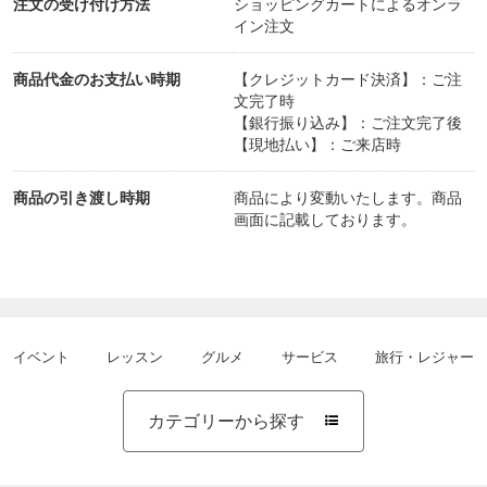
注文の受け付け方法
ショッピングカートによるオンラ
イン注文
特徴１：ホメオパス養成スクールとしてのHANそし
てHAJapanの最大の特徴は、ハーネマンの生涯にわ
商品代金のお支払い時期
【クレジットカード決済】：ご注
たる研究の展開を踏まえて、その『最終到達点』に
文完了時
【銀行振り込み】：ご注文完了後
基づく『再現性の極めて高い』メソッドを教授して
【現地払い】：ご来店時
いることです。
商品の引き渡し時期
商品により変動いたします。商品
画面に記載しております。
具体的には、ハーネマンの二大著作である「オルガ
ノン第六版」と「慢性病（論）第二版」を（おそら
く他では類を見ないほどに）徹底的に学びます。こ
れらはただの理論書ではなく、ハーネマンの長年に
イベント
レッスン
グルメ
サービス
旅行・レジャー
わたる実践から得られた情報と方法論とが精緻に記
述された『実践の書』であるため、ホメオパスとし
カテゴリーから探す

て要求される技能と心得の基盤となるものです。