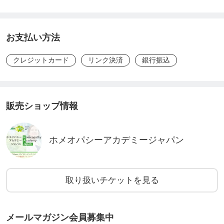
お支払い方法
🔸「1街1ホメオパス」学生応援プロジェクトとは。
クレジットカード
リンク決済
銀行振込
このプロジェクトは、日本中(究極的には世界中)の
どの街にも信頼できるホメオパスがいて、誰もがケ
販売ショップ情報
アの身近な選択肢の一つとして、ホメオパシーを利
用することができる社会を目指すものです。
ホメオパシーアカデミージャパン
そのためにはまず、しっかりとした専門教育と実践
トレーニングによって、力量あるホメオパスが育成
取り扱いチケットを見る
されていくことが必要です。
メールマガジン会員募集中
実はオランダには、そのような社会の実現に向け