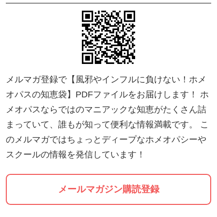
て、着実に歩を進めているホメオパス養成スクール
があります。
ホメオパシーの始祖である医師ハーネマンの二大著
作をつぶさに研究し、その成果を40数年にわたる実
メルマガ登録で【風邪やインフルに負けない！ホメ
践経験の中で確かめてきたエワルト・ストットラー
オパスの知恵袋】PDFファイルをお届けします！ ホ
氏。彼が校長を務めるHomeopathy Academy Netherl
メオパスならではのマニアックな知恵がたくさん詰
ands (HAN)がそれです。
まっていて、誰もが知って便利な情報満載です。 こ
のメルマガではちょっとディープなホメオパシーや
🔸保険認定（民間）がされる唯一のホメオパス養成
スクールの情報を発信しています！
校HAN🔸
オランダでは、HANの正規課程を終え、認定試験を
メールマガジン購読登録
クリアしたホメオパスの提供する業務には、代替療
法をカバーする民間の保険会社の保険認定が降りま