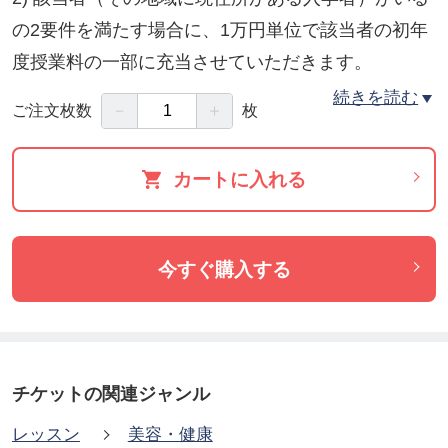
の2要件を満たす場合に、1万円単位で該当者の初年
度授業料の一部に充当させていただきます。
この二つの要件を満たさない地域については、プー
続きを読む
－
＋
ご注文枚数
枚
ルされているご支援額を翌年にキャリーオーバーい
たします。
カートに入れる
なお、要件１を満たす地域に該当者が複数名いる場
合は、頭割りで全員への充当となります。
今すぐ購入する
通信技術が発達した今日ですが、ホメオパスと直接
会って話せる安心感はやはり大きいものがありま
す。日本中・世界中の街、あなたの街、あなたの大
切な方の住まう街に、信頼できるホメオパスが居る
チケットの関連ジャンル
社会に向けて、ご支援をどうぞよろしくお願い致し
レッスン
美容・健康
ます。