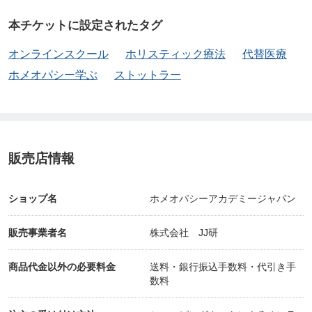
ログラムをそのまま再現する本格的なホメオパス養
本チケットに設定されたタグ
成校（HAN認定スクール）は、これまでオランダ国
オンラインスクール
ホリスティック療法
代替医療
外には存在していませんでした。HANのフル・プロ
ホメオパシー学ぶ
ストットラー
グラムでホメオパスを目指したければ、オランダに
行き、HANに入学してオランダ語で講義とトレーニ
ングを受けるしかなかったのです。
販売店情報
しかし、ストットラー氏と副校長のマーヤ氏がHAN
の講義・テキスト・試験その他の一切を英語でHAJa
ショップ名
ホメオパシーアカデミージャパン
pan専用に提供してくださることにより、日本語で
販売事業者名
株式会社 JJ研
学べるオンラインスクールが2023年9月にスタート
しました。
商品代金以外の必要料金
送料・銀行振込手数料・代引き手
数料
🔸HAJapanの三大特徴🔸