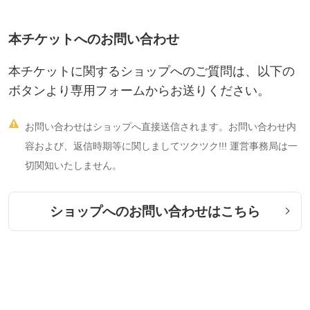
初めてオランダ国外で実現したスクールがHAJapan
本チケットへのお問い合わせ
（ホメオパシーアカデミージャパン：略称 エイチエ
ージャパン）です。
本チケットに関するショップへのご質問は、以下の
ボタンより専用フォームからお送りください。
校長のストットラー氏は、ホメオパシー発祥の地ド

お問い合わせはショップへ直接送信されます。お問い合わせ内
イツでは原書であるドイツ語のオルガノン・慢性病
容および、返信時期等に関しましてツクツク!!! 運営事務局は一
(論)を用いて、ドイツ語での解説講義を行っていま
切関知いたしません。
す。また、日本、イギリス、アメリカ、イタリアな
ど各国のホメオパス達からの講演依頼、ケース監修
ショップへのお問い合わせはこちら
依頼が引もきらず、それらは毎年のように英語で行
われています。
このように、多くの国々のホメオパス達から熱い注
目を集めているHANですが、そのホメオパス養成プ