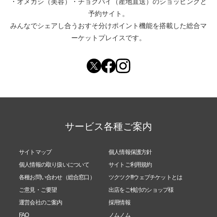
・
オメカシ（美容）
・
チョクバイ（産地直送）
のショッピングと
予約サイト。
みんなでシェアし合う
おすそ分けポイント機能
を搭載した総合マ
ーケットプレイスです。
サービス各種ご案内
サイトマップ
個人情報保護方針
個人情報の取り扱いについて
サイトご利用規約
各種お問い合わせ（総合窓口）
ツクツク!!!ウェブチケットとは
ご意見・ご要望
出店をご検討のショップ様
運営会社のご案内
採用情報
FAQ
ノムノム