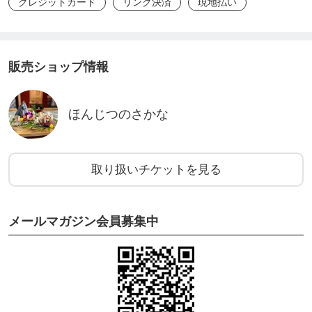
クレジットカード
リンク決済
現地払い
・おさしみ定食〈上〉：2,750円（税込）
刺身10種盛り
販売ショップ情報
・おさしみ定食〈特上・鮑付き〉：3,800円（税込）
ほんじつのさかな
・おさしみ定食〈特上・伊勢海老付き〉：4,600円
（税込）
取り扱いチケットを見る
（10月〜5月：伊勢海老／5月〜8月：紫うに）
メールマガジン会員募集中
・玉手箱（鮑・伊勢海老付き）：5,800円（税込）
■ ご利用にあたっての注意事項