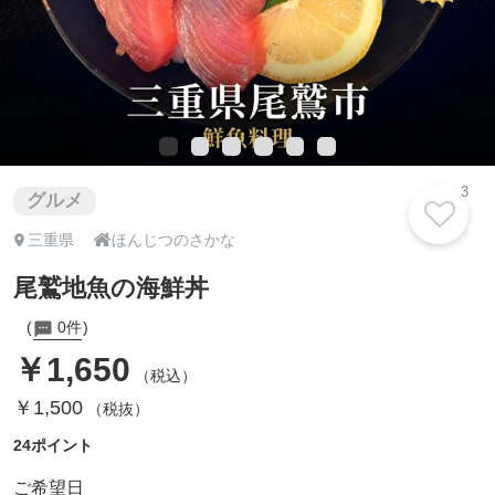
3
グルメ

三重県
ほんじつのさかな
尾鷲地魚の海鮮丼
0件
￥1,650
（税込）
￥1,500
（税抜）
24ポイント
ご希望日