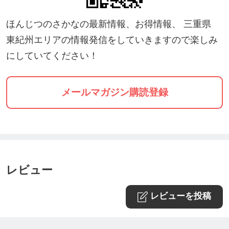
・本チケットは【現地払い専用】です
・本チケットは海鮮丼専用となります
ほんじつのさかなの最新情報、お得情報、 三重県
・内容は当日の仕入れ状況により異なります
東紀州エリアの情報発信をしていきますので楽しみ
・数量限定のため、売り切れ次第終了となります
にしていてください！
・10名様以上でのご来店の場合は事前にお電話にて
ご相談ください
メールマガジン購読登録
📞 080-3789-7065
レビュー
レビューを投稿