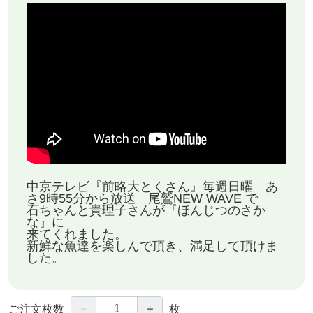
30分刻みにてご希望の時間帯を選択してください。
※週末ランチのみ・数量限定営業のため、
売り切れ次第終了となります。
■ 提供メニュー（本チケット対象）
● 特製・海鮮丼
1,650円（税込）
中京テレビ『前略大とくさん』毎週日曜 あ
さ9時55分から放送 尾鷲NEW WAVE で
石ちゃんと貴理子さんが『ほんじつのさか
な』に
尾鷲港をはじめ、紀北町・南伊勢の漁港で
来てくれました。
新鮮な魚達を楽しんで頂き、満足して頂けま
その日に水揚げされた旬の地魚を贅沢に盛り込んだ
した。
海鮮丼です。
－
＋
ご注文枚数
枚