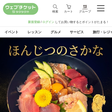
検索
カート
グループ
新規登録
/
ログイン
してお買い物するとポイントがたまる！
イベント
レッスン
グルメ
サービス
旅行・レジ