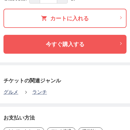
・東紀州産の新鮮な地魚を中心に使用
・内容は当日の仕入れ状況により日替わり
カートに入れる
・刺身専門店ならではの目利きと仕込み
三重県・尾鷲で、気軽に本物の海鮮丼ランチを味わ
今すぐ購入する
いたい方におすすめです。
■ その他のメニュー（参考）
チケットの関連ジャンル
※以下は店頭で提供しているメニュー例です。
グルメ
ランチ
※本チケットは「特製・海鮮丼」専用となります。
・おさしみ定食〈並〉：1,800円（税込）
お支払い方法
刺身6種盛り