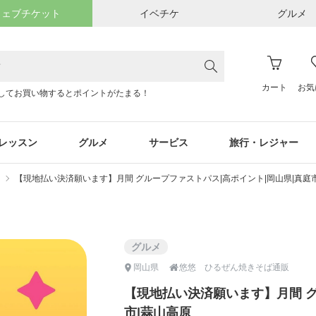
ウェブチケット
イベチケ
グルメ
カート
お気
してお買い物するとポイントがたまる！
レッスン
グルメ
サービス
旅行・レジャー
ト
【現地払い決済願います】月間 グループファストパス|高ポイント|岡山県|真庭
グルメ

岡山県
悠悠 ひるぜん焼きそば通販
【現地払い決済願います】月間 グ
市|蒜山高原