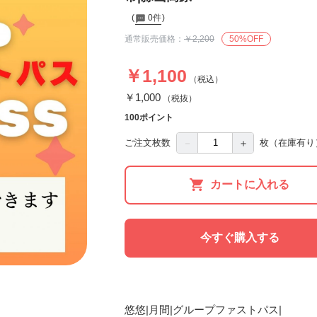
0件
通常販売価格：
￥2,200
50%OFF
￥1,100
（税込）
￥1,000
（税抜）
100ポイント
－
＋
ご注文枚数
枚
（在庫有り
カートに入れる
今すぐ購入する
悠悠|月間|グループファストパス|
