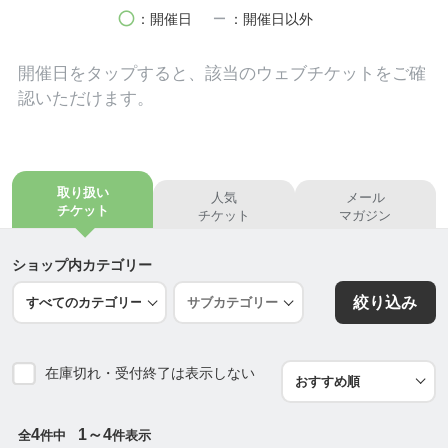
います。一人ひとりの“Only One”を尊重し、「自分
circle
remove
：開催日
：開催日以外
らしさ」を発揮できるように、保育士が一人ひとり
の気持ちを受け止め思いやりを持って援助します
開催日を
タップ
すると、該当のウェブチケットをご確
認いただけます。
《食を大切に、食選力を育てます》
・食べたもので、身体がつくられることを食事の中
で一緒に子ども達と考え食材に触れ調理すること
で、食への興味や大切さや、命の尊さを学びます。
取り扱い
人気
メール
食事は保存料など添加物の無いものを選び、浄水
チケット
チケット
マガジン
器・空気清浄機などを活用し、水・空気・栄養の3つ
を徹底的にこだわり健康な身体づくりを援助します
ショップ内カテゴリー
絞り込み
《自然とのふれあいを大切にします》
・花・木・虫・動物・水などの自然やものに対する
興味と感謝する心を育て、環境を大切にする気持ち
在庫切れ・受付終了は表示しない
を育みます。また、見たり触ったりお世話すること
を通して、いたわりの気持ちに気づいていきます。
自然に触れいろいろな体験を積み重ねることで、さ
4
1～4
全
件中
件表示