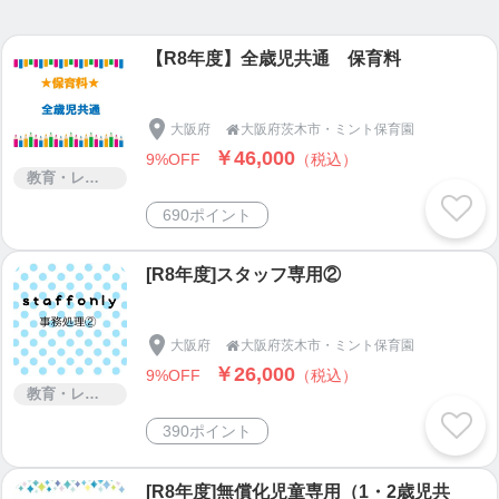
まざまなことを学び丈夫な身体づくりにもなりま
す。
【R8年度】全歳児共通 保育料
✳︎✳︎✳︎✳︎✳︎✳︎✳︎✳︎✳︎✳︎✳︎✳︎✳︎✳︎✳︎✳︎✳︎✳︎✳︎✳︎✳︎
★対象年齢…0〜2歳クラス（６か月〜）
大阪府
大阪府茨木市・ミント保育園

★開所時間…7:00〜20:00（延長時間に関してはご相
￥46,000
9%OFF
（税込）
談下さい）
教育・レッスン・講習
★開園日…月〜日（利用状況により変更あり）
690ポイント
★一時保育実施…（利用枠に空きがある場合利用可
能：余裕活用型）
[R8年度]スタッフ専用②
★空き状況、保育料、保育に関する相談、お時間な
どはお問い合わせフォームまたはお電話（072-657-0
200）までご相談下さい
大阪府
大阪府茨木市・ミント保育園

✳︎✳︎✳︎✳︎✳︎✳︎✳︎✳︎✳︎✳︎✳︎✳︎✳︎✳︎✳︎✳︎✳︎✳︎✳︎✳︎✳︎
￥26,000
9%OFF
（税込）
教育・レッスン・講習
✨子育て支援事業： みんとこみゅ
390ポイント
→
https://www.instagram.com/mintcommu
♡こどもとおとな 、おとなとこども
[R8年度]無償化児童専用（1・2歳児共