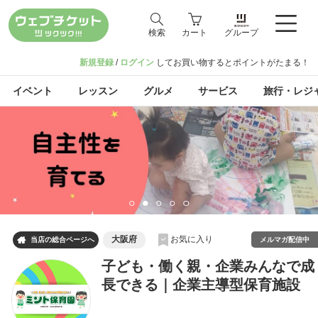
検索
カート
グループ
新規登録
/
ログイン
してお買い物するとポイントがたまる！
イベント
レッスン
グルメ
サービス
旅行・レジ
大阪府
お気に入り

メルマガ配信中
当店の総合ページへ
子ども・働く親・企業みんなで成
長できる｜企業主導型保育施設