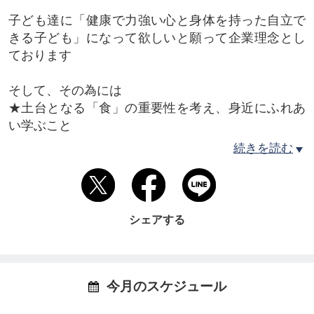
子ども達に「健康で力強い心と身体を持った自立で
きる子ども」になって欲しいと願って企業理念とし
ております
そして、その為には
★土台となる「食」の重要性を考え、身近にふれあ
い学ぶこと
続きを読む
★色々な事に興味を持ち感性を磨き、世界観を広げ
ること
★お互いを認め、思いやりを持って楽しく仲間と関
シェアする
わることが出来ること
★やってみよう！の気持を大切に自ら考え行動する
こと
今月のスケジュール