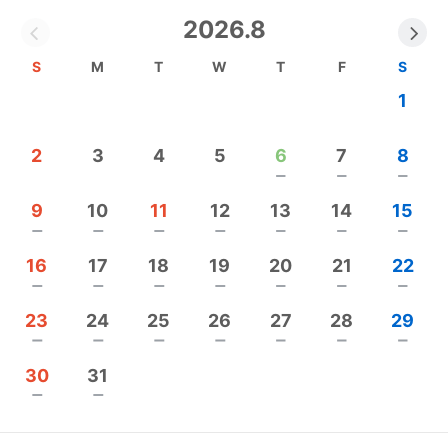
を必要だと考え、スタッフ一同子ども達に愛情持っ
2026.8
て援助させていただいています。
S
M
T
W
T
F
S
→保育園ホームページ
1
https://mint-hoiku.com
/
✳︎✳︎✳︎✳︎✳︎✳︎✳︎✳︎✳︎✳︎✳︎✳︎✳︎✳︎✳︎✳︎✳︎✳︎✳︎✳︎✳︎
2
3
4
5
6
7
8
【ミント保育園のこだわり】
remove
remove
remove
《自主性を育てます》
9
10
11
12
13
14
15
・ワクワク、ドキドキするような体験に自ら挑むこ
remove
remove
remove
remove
remove
remove
remove
とで、自主性や感受性を育てながら、考える力を育
16
17
18
19
20
21
22
てます。子ども達の年齢や発達に応じながら子ども
remove
remove
remove
remove
remove
remove
remove
自身の“やってみよう！”の気持ちを大切に、大人
23
24
25
26
27
28
29
が“やらせる”のではなく、自由に遊び創造・発展さ
remove
remove
remove
remove
remove
remove
remove
せる中で、考える力、創る喜びを育んでまいります
30
31
remove
remove
《個性を大切にします》
・子どもがそれぞれ持つ個性があるからこそ輝いて