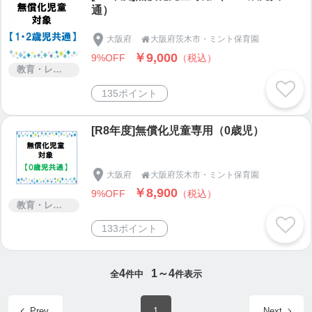
みんなのためのみんなのサロン
通）
子供古着やおもちゃなどのバザーをはじめ
大阪府
大阪府茨木市・ミント保育園

地域コミュニティ喫茶や
￥9,000
9%OFF
（税込）
マタニティフラ、ベビマなど…
教育・レッスン・講習
たくさんのイベントをします♪
135ポイント
✨スタッフ募集
運営設置会社：株式会社mint
[R8年度]無償化児童専用（0歳児）
子ども達にとって☆保育園で働くスタッフにとって
☆みんなが幸せに笑顔でいられる環境を大切にした
大阪府
大阪府茨木市・ミント保育園

い！！
￥8,900
9%OFF
（税込）
未来ある子どもたちのサポートを保育士や施設スタ
教育・レッスン・講習
ッフみんなでしていきます！！
133ポイント
やってみよう！一緒にかんがえよう！！を大切に そ
れぞれの想いや個性を大切に
みんなの夢をみんなで実現できる場でありたい！！
4
1～4
全
件中
件表示
子どもは大人の姿を見て育つといいます♪
私たちと一緒に、あなたの想いをワクワクをカタチ
Prev
1
Next