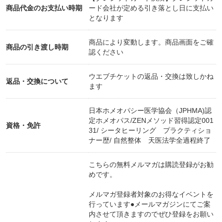
商品代金のお支払い時期
ード会社が定める引き落とし日に支払い
となります
例えば、「痩せたい」と思っても実際には痩せたい
わけじゃないので、ダイエットが続かないんですよ
商品により変動します。商品画面をご確
ね。
商品の引き渡し時期
認ください
ですから、ダイエットが続かないのは「根性がな
い」とか「飽きっぽい」からと自分を責める必要は
ウエブチケットの返品・交換は致しかね
返品・交換について
ありません
ます
そもそも「なぜ痩せたいと思ったか？」
それは他人の正義である「痩せていることが美し
日本ホメオパシー医学協会（JPHMA)認
定ホメオパス/ZENメソッド習得認定001
い」を自分の正義としたことにありますが、
資格・免許
31/ シータヒーリング プラクティショ
ではなぜ、他人の正義を自分の正義と勘違いするよ
ナー歴/ 自然整体 天医法学全過程終了
うになってしまったのか？
というところに原因があります
こちらの無料メルマガは購読登録がお勧
めです。
のち晴れの相談会では、信念や隠れた心理を見つけ
メルマガ登録者対象のお得なイベントを
て根本から改善を目指します。
行っています●メールマガジンにてご案
私たちは一緒に間違った信念を見つけて解放し、楽
内させて頂きますのでぜひ登録をお願い
に生きる方法を探していきましょう。