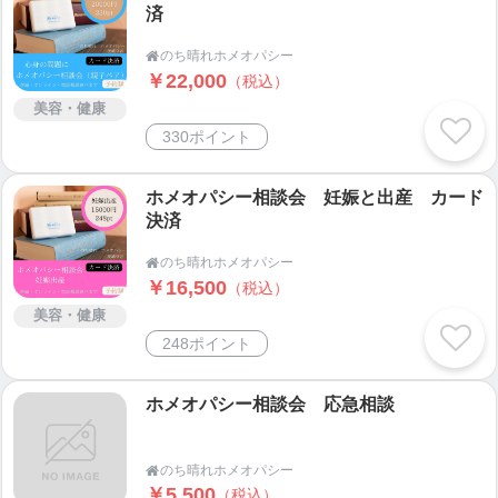
済
次第に自信のない自分にもう一人の自分が声をかけ
始めます
のち晴れホメオパシー

￥22,000
（税込）
「ホメオパシーなんてマイナーなものを資格をとっ
美容・健康
ても仕事になるわけない」 →すでに仕事にしてい
330ポイント
る人がいる
「私にできるはずない」→やってもないのにわかる
ホメオパシー相談会 妊娠と出産 カード
の？
決済
「どうせ途中で飽きるか失敗する」→その時に考え
のち晴れホメオパシー
てもよいのでは？

￥16,500
（税込）
「小さい子供がいるのにどうやって勉強するのか？
美容・健康
通学するのか？」→やれる方法を考えてみては？
248ポイント
「卒業した時は４０歳だし・・何か始めるには遅
い」→40歳になったときに何をしている？
ホメオパシー相談会 応急相談
その時に
「私は言い訳ばかり探してる」ことにハッと気づか
のち晴れホメオパシー

されました。
￥5,500
（税込）