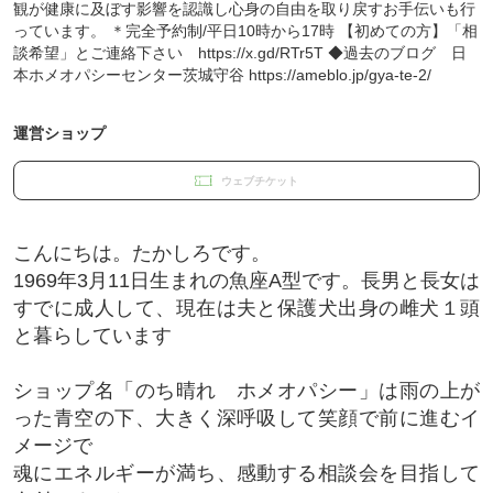
観が健康に及ぼす影響を認識し心身の自由を取り戻すお手伝いも行
っています。 ＊完全予約制/平日10時から17時 【初めての方】「相
談希望」とご連絡下さい https://x.gd/RTr5T ◆過去のブログ 日
本ホメオパシーセンター茨城守谷 https://ameblo.jp/gya-te-2/
運営ショップ
ウェブチケット
こんにちは。たかしろです。
1969年3月11日生まれの魚座A型です。長男と長女は
すでに成人して、現在は夫と保護犬出身の雌犬１頭
と暮らしています
ショップ名「のち晴れ ホメオパシー」は雨の上が
った青空の下、大きく深呼吸して笑顔で前に進むイ
メージで
魂にエネルギーが満ち、感動する相談会を目指して