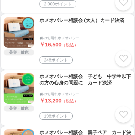
2,000ポイント
３６歳
ホメオパシー相談会 (大人）カード決済
学校への入学金を振り込む際には
「ホメオパシーなんてマイナーなものを資格をとっ
のち晴れホメオパシー

ても仕事になるわけない」
￥16,500
（税込）
「私にできるはずない」
美容・健康
「どうせ途中で飽きるか失敗する」
248ポイント
「小さい子供がいるのにどうやって勉強するのか？
通学するのか？」
ホメオパシー相談会 子ども 中学生以下
「卒業した時は４０歳だし・・何か始めるには遅
の方の心身の問題に カード決済
い」
のち晴れホメオパシー

￥13,200
（税込）
など様々な言い訳が次から次へと湧いてきてATMの
美容・健康
前で30分も振り込みできず葛藤していました。
198ポイント
人はとことん追いつめられると立ち上がるようにな
りますよね
ホメオパシー相談会 親子ペア カード決