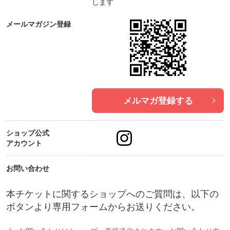
します
メールマガジン登録
【わたしのホメオパシー歴】
2005年
私と子どもたちの花粉症がきっかけでホメオパシー
メルマガ登録する
に出会う。
２006年〜２009年
ショップ公式
ホメオパシー学校（現CHhom：カレッジ・オブ・ホ
アカウント
リスティック・ホメオパシー）に通学
由井寅子氏に師事
お問い合わせ
2009年
本チケットに関するショップへのご質問は、以下の
ボタンより専用フォームからお送りください。
日本ホメオパシー医学協会（JPHMA)認定ホメオパ
スの資格取得