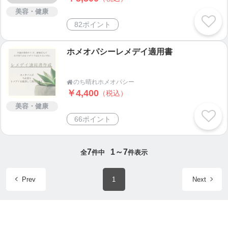
美容・健康
そこで
82ポイント
「今後自分に言い訳しない」ことを決めました。
ホメオパシーレメデイ適用書
自分に誓いを立てた感じです。
のち晴れホメオパシー

それ以降、もちろん悩んだり、自信不足から言い訳
￥4,400
（税込）
して逃げようとしたりすることもあるのですが、
美容・健康
最後には「言い訳しない」と向き合うようにしてい
66ポイント
ます
そんなことを繰り返すことで、葛藤の時間は短くな
7
1～7
全
件中
件表示
りましたし（いくら葛藤しても答えは出てるので）
色々な問題が起きにくくなり、起きても速やかに解
Prev
1
Next
決するようになりました
ホメオパシーを学んで、自分の心に問題があること