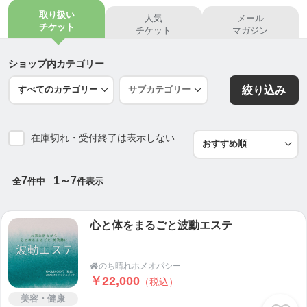
なぜ薬が効かないのか？
取り扱い
人気
メール
なぜ病気になるのか？
チケット
チケット
マガジン
３５歳でホメオパシーに出会い、長く抱えていた疑
ショップ内カテゴリー
問が解決しました。
絞り込み
自分や子どもにホメオパシー療法を使い、症状が改
善するのを見て、夢中になりました。
最終的には、ホメオパシーを本格的に学ぶために学
在庫切れ・受付終了は表示しない
校に通いました。
この通学するかどうかを決定したことがその後の人
7
1～7
全
件中
件表示
生が変わっていくきっかけになっています。
ずっと「私にしかできない何か」を求めていました
心と体をまるごと波動エステ
がなかなか見つかりませんでした。
ホメオパシーに出会う前は、強い興味を持つものは
無く、勉強もしたことが無かったので、
のち晴れホメオパシー

￥22,000
まさか自分が事業をするなんて考えたこともありま
（税込）
せんでした。
美容・健康