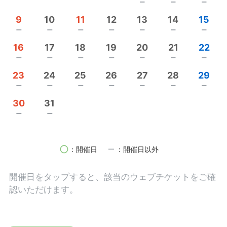
remove
remove
remove
母は自律神経失調症で薬を手放せず、私は幼稚園の
時から買い物に行ったり、母の世話をしていまし
9
10
11
12
13
14
15
た。
remove
remove
remove
remove
remove
remove
remove
通院しても治らない母を見て、幼いながら私は薬に
16
17
18
19
20
21
22
疑問を持つようになりました。
remove
remove
remove
remove
remove
remove
remove
23
24
25
26
27
28
29
24歳で結婚し、27歳で長女、30歳で長男を出産しま
remove
remove
remove
remove
remove
remove
remove
した。
30
31
夫は忙しく、ほぼ一人で育児をしていました。
remove
remove
子どもが発熱すると、「熱が菌をやっつけてくれ
る」と説明されながらも解熱剤が処方されるのに違
和感を感じました。
circle
remove
：開催日
：開催日以外
発熱は体が起こす治療であるのに、なぜその熱を下
開催日を
タップ
すると、該当のウェブチケットをご確
げようとするのか？
認いただけます。
病院や薬がなければ人は病気で死んでしまうしかな
いのか？
野生の動物はなぜ病気になりにくいのか？