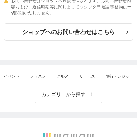
お問い合わせはショップへ直接送信されます。お問い合わせ内

容および、返信時期等に関しましてツクツク!!! 運営事務局は一
・茨城県守谷市で日本ホメオパシーセンター茨城守
切関知いたしません。
谷を運営
ショップへのお問い合わせはこちら
2013年〜2020年
守谷センター運営と同時に内海聡医師のNPO薬害研
究センター、Tokyo DD Clinicにて勤務
・ホメオパシー相談会担当
・エントロピー測定機器メタトロンの体験担当
イベント
レッスン
グルメ
サービス
旅行・レジャー
・波動測定器QX-SCIO(スキオ)の体験を担当
・薬害からの離脱サポート
カテゴリーから探す

・ホメオパシー講座担当
(アトピーなどの皮膚疾患、喘息、癌、重症筋無力
症、発達障害、精神疾患など様々担当)