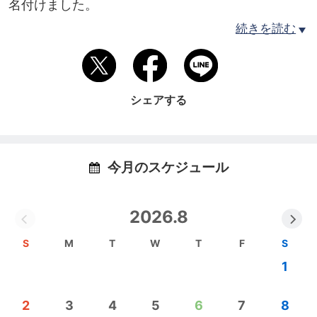
名付けました。
今苦しんでいる方々に晴れ晴れとした自分を体験し
続きを読む
てほしいと願っています。
アトピーやアレルギーが増えているのは、食生活や
生活習慣、電磁波、薬、ワクチンの害などが引き金
シェアする
となっています
でも、根本的にはそれらを受け入れてしまう私たち
の意志にあります。
これは、正しいことや善いことをしようとする気持
今月のスケジュール
ちやメリットを求めるために造られた信念から来て
います。
2026.8
そのため、子どものアレルギーには親や周りの大人
の持つ信念と意志が深く関わっているんです。
S
M
T
W
T
F
S
1
私が薬に疑問を持つようになったのは、幼い頃の母
2
3
4
5
6
7
8
の影響でした。