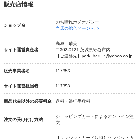
販売店情報
に気付きました。
自分を偽っていたために生きづらかったけれど、本
当の自分を見つけることで周りとの関係も良くなり
のち晴れホメオパシー
ショップ名
当店の総合ページへ
ました
今では信頼できる家族や友人に囲まれ、ホメオパシ
高城 晴美
ーを使ってクライアントが喜ぶ姿を見られること
サイト運営責任者
〒302-0121 茨城県守谷市内
に、とても満足しています。
【ご連絡先】
park_haru_t@yahoo.co.jp
販売事業者名
117353
信念が症状に影響を与えることを理解し、信念を解
放することで楽に生きることができます。
サイト運営担当者
117353
アトピーやアレルギーも、他の症状やトラブルも信
商品代金以外の必要料金
送料・銀行手数料
念と意志の結果として現れるのです。
ショッピングカートによるオンライン注
注文の受け付け方法
だから、症状だけを治しても再発することがあるん
文
です。
【クレジットカード決済】クレジットカ