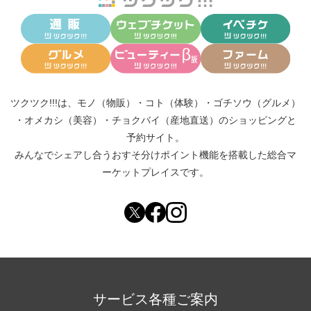
ここで、難病の方のご相談を沢山受け、隠れた信念
が病気をつくっていることを沢山目にしました。
今の私の基本の考えかたはこちらで学び生かされて
います。
2021年〜
ツクツク!!!は、
モノ（物販）
・
コト（体験）
・
ゴチソウ（グルメ）
ツクツクショップ「のち晴れ」オープン
・
オメカシ（美容）
・
チョクバイ（産地直送）
のショッピングと
予約サイト。
＊好きなもの 犬 旅 キャンプ
みんなでシェアし合う
おすそ分けポイント機能
を搭載した総合マ
ーケットプレイスです。
◆日本ホメオパシー医学協会
https://www.jphma.org
/
◆過去のブログ
https://ameblo.jp/gya-te-2
/
◆予約・問い合わせ
https://x.gd/RTr5T
サービス各種ご案内