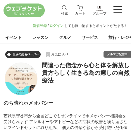
検索
カート
グループ
新規登録
/
ログイン
してお買い物するとポイントがたまる！
イベント
レッスン
グルメ
サービス
旅行・レジ
お気に入り

メルマガ配信中
当店の総合ページへ
間違った信念から心と体を解放し
貴方らしく生きる為の癒しの自然
療法
のち晴れホメオパシー
茨城県守谷市から全国どこでもオンラインでホメオパシー相談会を
受けられます アレルギーやアトピーなどの症状の改善と繰り返さな
いマインドセットに取り組み、 個人の信念や親から受け継いだ価値