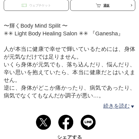
ウェブチケット
通販
〜輝くBody Mind Spilit 〜
✳︎✳︎ Light Body Healing Salon ✳︎✳︎ 『Ganesha』
人が本当に健康で幸せで輝いているためには、身体
が元気なだけでは足りません。
いくら身体が元気でも、落ち込んだり、悩んだり、
辛い思いを抱えていたら、本当に健康だとはいえま
せん。
逆に、身体がどこか痛かったり、病気であったり、
病気でなくてもなんだか調子が悪い…。
その場合身体だけでなく、心までどんよりと暗い気
続きを読む
持ちになってしまうでしょう。
本当に人間が健康で、幸せでいるためには「身体・
心・精神（魂）」全てが整っている必要があると考
シェアする