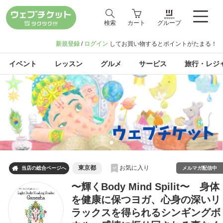
検索
カート
グループ
新規登録
/
ログイン
してお買い物するとポイントがたまる！
イベント
レッスン
グルメ
サービス
旅行・レジ
東京都
お気に入り

メルマガ配信中
当店の総合ページへ
〜輝くBody Mind Spilit〜 身体
を健康に保つヨガ、心身の深いリ
ラックスを得られるシンギングボ