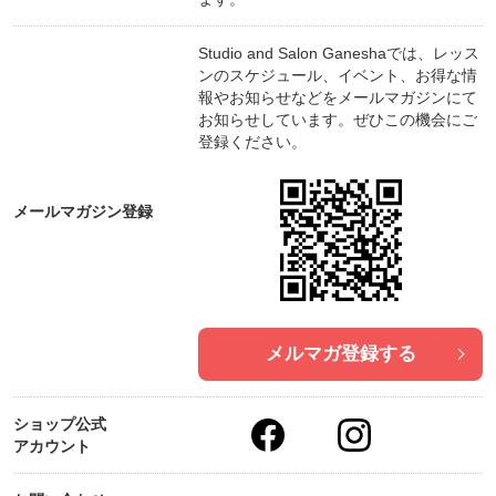
体の７０％を占める水分にボウルの倍音の響きを共
鳴させ、細胞レベルでの滞っているエネルギー
Studio and Salon Ganeshaでは、レッス
「氣」を流します。「氣」が滞ると心身ともに疲れ
ンのスケジュール、イベント、お得な情
やすく、バランスを崩しがちになります。さらに音
報やお知らせなどをメールマガジンにて
は魂レベルにまで作用するので、本来の自分へと調
お知らせしています。ぜひこの機会にご
整する助けにもなっていきます。
登録ください。
こちらのクラスでは、横になってシンギングボウル
の倍音を浴びていただきます。シンギングボウルの
メールマガジン登録
倍音の周波数が身体の奥、細胞レベルまで働きか
け、深いリラクゼーション効果を得られます。
倍音のシンギングボウルを全身に浴びることによ
り、ゆったりとした気持ちで思考、身体、心のすべ
てをゆるめることが出来ます。
メルマガ登録する
普段なかなか触れる機会のないシンギングボウルの
倍音をぜひ体験しにいらしてください。
ショップ公式
アカウント