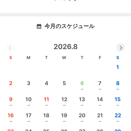
えます。このサロンではその全てを整えるために、
あらゆる方向からアプローチをかけていくことが出
来ます。
今月のスケジュール
■□■レッスンのご案内■□■
2026.8
https://web.star7.jp/reserve_new/mobile_yoyaku_10
S
M
T
W
T
F
S
1.php?p=358b0af563
1
✳︎✳︎ ヨガ ✳︎✳︎
2
3
4
5
6
7
8
Ganeshaではフラワーエッセンスを使った「ライト
remove
remove
remove
ボディヒーリングヨガ」を行なっていきます。
通常のヨガとは違い、フラワーエッセンスを使っ
9
10
11
12
13
14
15
て、空間やその方自身の浄化を行い、ヨガの後に整
remove
remove
remove
remove
remove
remove
remove
った状態を維持するためのプロテクションを行いま
16
17
18
19
20
21
22
す。
remove
remove
remove
remove
remove
remove
remove
またレッスンによっては、フラワーエッセンスを使