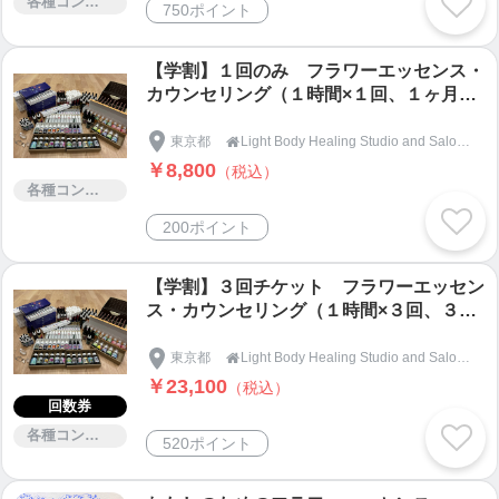
各種コンサルティング
750ポイント
持ちよくやりたいというならぜひフローヨガへ！
ポーズをしながら深い呼吸を意識していくことで、
【学割】１回のみ フラワーエッセンス・
動きながら瞑想状態に入ることが出来ます。
カウンセリング（１時間×１回、１ヶ月分
連続した動きで身体の伸びを感じる事も出来、終わ
の希釈ボトル付き）
った後のすっきりとした感覚はフローならではで
東京都
Light Body Healing Studio and Salon『Ganesha』ガネーシャ

す。
￥8,800
（税込）
きっと他のクラスとは違った気持ちよさを感じるこ
各種コンサルティング
とができるでしょう。
200ポイント
難易度：☆☆☆☆
運動量：☆☆☆☆
【学割】３回チケット フラワーエッセン
ス・カウンセリング（１時間×３回、３ヶ
月分の希釈ボトル付き）
◆ベビーとヨガ◆ 生後３ヶ月から歩き出す前ま
東京都
Light Body Healing Studio and Salon『Ganesha』ガネーシャ

での赤ちゃんを連れて参加していただけるクラスで
￥23,100
（税込）
回数券
す。
産後の骨盤の開きを矯正したい、運動不足を解消し
各種コンサルティング
520ポイント
たい、産後太りから早く抜け出したい。産後のママ
の身体は本来適度な運動が必要ですが、そんな時間