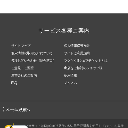
・自分のことが嫌い
・人に気を使いすぎてしまう
・子育てに関する悩み
・家族、親戚、人間関係での問題全般
サービス各種ご案内
・仕事についての悩み
・恋愛の悩み
・これからの人生について
サイトマップ
個人情報保護方針
どんなジャンルでもお受けすることが出来ます。
個人情報の取り扱いについて
サイトご利用規約
各種お問い合わせ（総合窓口）
ツクツク!!!ウェブチケットとは
※カウンセリングによって選んだフラワーエッセン
ご意見・ご要望
出店をご検討のショップ様
スの
運営会社のご案内
採用情報
調合ボトル１本付き。（５種類まで調合いたしま
FAQ
ノムノム
す。）(郵送の場合は別途送料がかかります。）
※３ヶ月以上連続で続けていただくと、さらに変化
を自覚できるようになっていきますのでおすすめで
-
す。
ページの先頭へ
↑
※現在、精神的な問題で病院へ通院されている方、
薬を処方されておられる方はお受け付けできませ
当サイトはDigiCert社発行のSSL電子証明書を使用しており、お客様