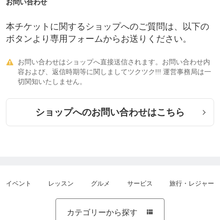
■□■フラワーエッセンスカウンセリングのご案内■□
お問い合わせ
■
本チケットに関するショップへのご質問は、以下の
フラワーエッセンスは花のエネルギーを水に転写し
ボタンより専用フォームからお送りください。
て作った自然療法の１つです。
自分ではなかなか改善することのできない感情の問
お問い合わせはショップへ直接送信されます。お問い合わせ内

容および、返信時期等に関しましてツクツク!!! 運営事務局は一
題を解決していくことが出来ます。不安や怒り、悲
切関知いたしません。
しさや嫉妬。いつも何かあるごとに繰り返してしま
う根深い感情。この間のあの事が常に頭の中をグル
ショップへのお問い合わせはこちら
グル回ってしまってどうにも収まらない。そんな
時、自然の力を借りて感情を癒すことが出来ます。
あらゆる感情の問題をカウンセリングによって問題
点を明確にし、その方にあったフラワーエッセンス
を
ご提供していきます。
イベント
レッスン
グルメ
サービス
旅行・レジャー
フラワーエッセンスを使うことにより、過去から気
づかないうちに抑圧してきた感情を解放し、ご心身
の中にある答えを導き出していくことによって、イ
カテゴリーから探す
