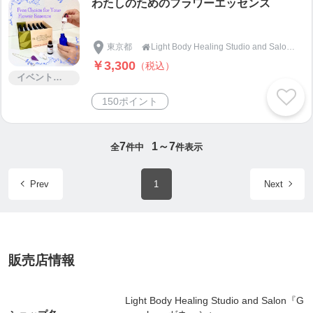
わたしのためのフラワーエッセンス
が取りづらいし、そんな気にもなれない。小さな赤
ちゃんが一緒だとなかなか外に出る機会も少なく、
家にこもりがちな方もおおいのではないでしょう
東京都
Light Body Healing Studio and Salon『Ganesha』ガネーシャ

￥3,300
か。こちらのクラスに参加することで体も動かせる
（税込）
イベント・セミナー・交流会
し、気分転換も出来ると思います。何より同じ年頃
の赤ちゃんを持つママと出会うきっかけにもなれば
150ポイント
と思っています。
難易度：☆☆
7
1～7
全
件中
件表示
運動量：☆☆
Prev
1
Next
✳︎✳︎ ストレッチ ✳︎✳︎
とにかく体が硬いので柔らかくしたいという方。ス
トレッチヨガと同じく、肩こり、腰痛、身体のだる
さ、下半身のむくみ、そんな身体の悩みのある方に
販売店情報
おすすめです。
正確に身体を使っていくことによって、続ければ続
Light Body Healing Studio and Salon『G
けるほど身体が変化していく事を感じられるクラス