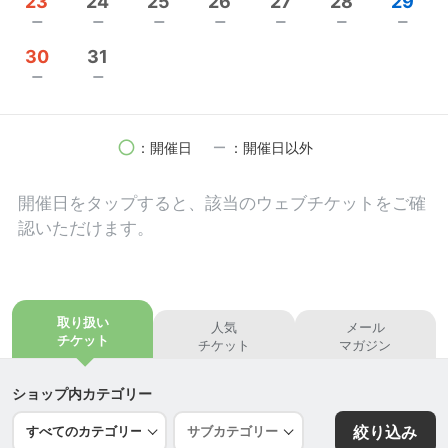
23
24
25
26
27
28
29
って身体の硬さ、背骨の問題を改善へと導きます。
remove
remove
remove
remove
remove
remove
remove
身体の健康のためには、「肉体を使うこと」が必須
30
31
です。
remove
remove
ヨガは、ポーズを行うだけでチャクラを整え、氣を
流し、全身のエネルギーバランスを整えてくれま
す。
circle
remove
：開催日
：開催日以外
本人に自覚があろうとなかろうと、そうしてくれる
のがヨガです。
開催日を
タップ
すると、該当のウェブチケットをご確
そこにフラワーエッセンスを取り入れていくこと
認いただけます。
で、回数を重ねるたびに通常のヨガよりもさらに心
の軽さや気持ちよさを感じられるでしょう。
◆リラックスヨガ◆
取り扱い
人気
メール
普段ほとんど運動をしていないので、ついていける
チケット
チケット
マガジン
か不安。
思考と身体と心がいつもなんだか忙しく、リラック
ショップ内カテゴリー
ス出来ない。
絞り込み
常にどこか緊張している感じがする。ゆったりとし