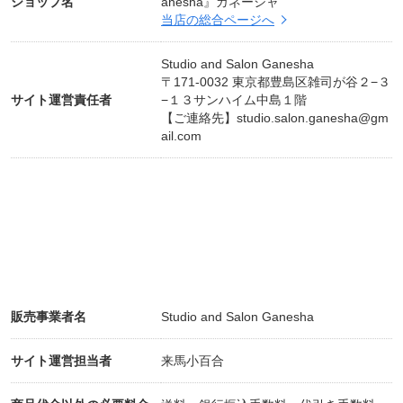
ショップ名
anesha』ガネーシャ
です。
当店の総合ページへ
さらに苦手なポーズを出来るようになりたいという
方も、こちらのクラスで身体の問題点を明確にする
Studio and Salon Ganesha
〒171-0032 東京都豊島区雑司が谷２−３
ことで、身体を改善していくことが出来ます。スト
サイト運営責任者
−１３サンハイム中島１階
レッチヨガよりも運動量は高めのクラスとなりま
【ご連絡先】
studio.salon.ganesha@gm
す。
ail.com
難易度：☆☆☆
運動量：☆☆☆☆
✳︎✳︎ バレトン✳︎✳︎
音楽に合わせて「フィットネス」「バレエ」「ヨ
ガ」のポーズを組み合わせたプログラムを４５分間
ノンストップで行うフィットネスのクラスです。
販売事業者名
Studio and Salon Ganesha
音楽に合わせて身体を動かしたい方、とにかく身体
を動かしたい方、汗をかきたい方、体幹を整えたい
サイト運営担当者
来馬小百合
方、痩せたい方、ヒップアップしたい方、そんな方
におすすめです。さらに４５分間動き続けたあと