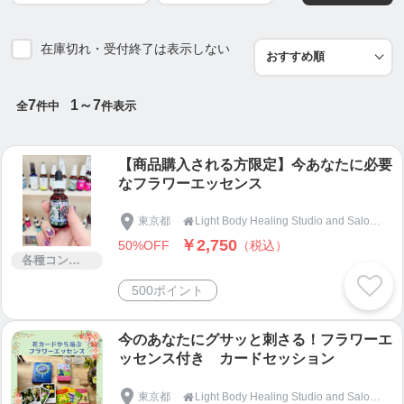
た時間を過ごしてリラックスしたい。
そんな方におすすめのクラスです。
在庫切れ・受付終了は表示しない
難易度：☆
運動量：☆
7
1～7
全
件中
件表示
◆ストレッチヨガ◆
【商品購入される方限定】今あなたに必要
身体が硬い。肩こり、腰痛、身体のだるさ、下半身
なフラワーエッセンス
のむくみ、そんな身体の悩みのある方におすすめで
す。
東京都
Light Body Healing Studio and Salon『Ganesha』ガネーシャ

ヨガのポーズを取り入れ柔軟性を高めていきなが
￥2,750
50%OFF
（税込）
ら、身体の悩みの改善を目指します。
各種コンサルティング
自分では普段意識できていない身体の硬さを理解す
500ポイント
ることにより、体全体を整えていく事を目指しま
す。
今のあなたにグサッと刺さる！フラワーエ
難易度：☆☆
ッセンス付き カードセッション
運動量：☆☆
東京都
Light Body Healing Studio and Salon『Ganesha』ガネーシャ
