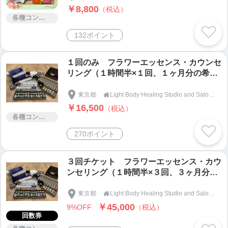
￥8,800
（税込）
各種コンサルティング
◆ハタヨガ◆
ヨガのポーズをやってみたい！もっとポーズが出来
132ポイント
るようになりたい！という方はこちらのクラスへど
うぞ。
１回のみ フラワーエッセンス・カウンセ
ベーシックなポーズを中心に、足の向きや位置、骨
リング（１時間半×１回、１ヶ月分の希釈
盤の向き、身体への意識の向け方などの解説を含め
ボトル付き）
東京都
Light Body Healing Studio and Salon『Ganesha』ガネーシャ

ながらヨガのポーズを行なっていきます。
￥16,500
（税込）
ずっとヨガをやっているけれどポーズが上達しな
各種コンサルティング
い、もっと出来るようになりたいという方にはぜひ
270ポイント
体験していただきたいクラスです。
難易度：☆☆☆
運動量：☆☆☆
３回チケット フラワーエッセンス・カウ
ンセリング（１時間半×３回、３ヶ月分の
希釈ボトル付き）
東京都
Light Body Healing Studio and Salon『Ganesha』ガネーシャ

◆フローヨガ◆
￥45,000
9%OFF
（税込）
ポーズが多少出来るようになった方にぜひオススメ
回数券
のクラスです。運動量も上げつつ、もっとヨガを気