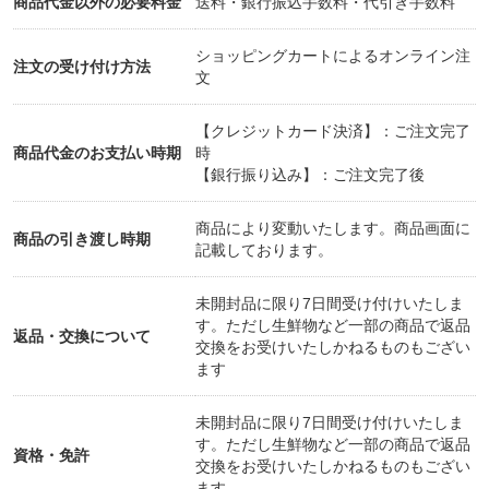
商品代金以外の必要料金
送料・銀行振込手数料・代引き手数料
は、非常に身体が柔らかくなりやすくなっています
ので、最後にストレッチも行います。運動をしつつ
ショッピングカートによるオンライン注
注文の受け付け方法
文
柔軟性を高めたいという方にはものすごくおすすめ
です！
【クレジットカード決済】：ご注文完了
痩せたいーー！という方はぜひご参加ください❤︎
商品代金のお支払い時期
時
難易度：☆☆☆☆
【銀行振り込み】：ご注文完了後
運動量：☆☆☆☆☆
商品により変動いたします。商品画面に
商品の引き渡し時期
記載しております。
■□■シンギングボウルヒーリングのご案内■□■
未開封品に限り7日間受け付けいたしま
す。ただし生鮮物など一部の商品で返品
返品・交換について
交換をお受けいたしかねるものもござい
ヒマラヤ地区では紀元前からシンギングボウルが使
ます
われていました。チベットではシャーマンが自然の
中の神々と繋がるためにシンギングボウルを使って
未開封品に限り7日間受け付けいたしま
いたという記述が最も古いものとして残っていま
す。ただし生鮮物など一部の商品で返品
資格・免許
す。
交換をお受けいたしかねるものもござい
ます。