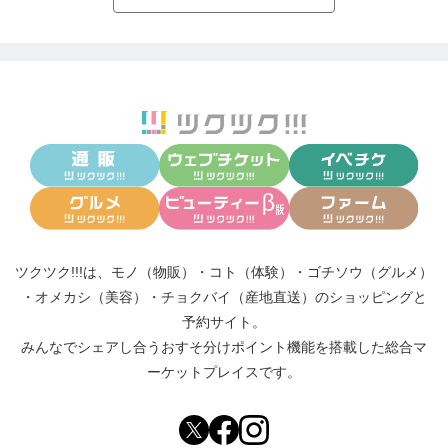
ンナーチャイルドの問題も改善していくことができ
ます。そして縛られていた価値観や考え方から解放
されていくことにより生きやすさを手に入れていく
ことができます。
感情の問題以外にも、「勉強をはかどらせるための
集中力が欲しい」「天気の悪い日は頭痛がしたり、
体調が優れない」「人がたくさんいるところに行く
と疲れてしまう」「豊かさを手に入れたい」こんな
こともフラワーエッセンスは有効です。さらに、身
体の問題に対しても、必要なエッセンスをお選びす
ることが出来ます。
ツクツク!!!は、
モノ（物販）
・
コト（体験）
・
ゴチソウ（グルメ）
・
オメカシ（美容）
・
チョクバイ（産地直送）
のショッピングと
こんな悩みをお持ちでしたら、ぜひカウンセリング
予約サイト。
を受けてみてください。
みんなでシェアし合う
おすそ分けポイント機能
を搭載した総合マ
・すぐ腹を立ててしまう
ーケットプレイスです。
・落ち込みやすい
・なんだか悲しい気持ちになってしまう
・気持ちが沈んで何もする気がなくなってしまう