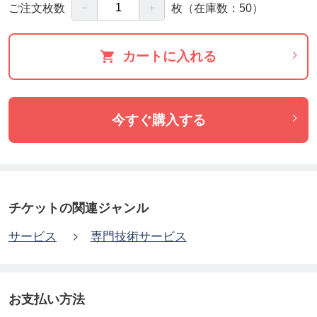
－
＋
ご注文枚数
枚
（在庫数：50）
広島県北部(三次市・庄原市・安芸高田市)
島根県南部(邑南町・美郷町・飯南町)
カートに入れる
※ご購入前にご確認ください‼‼※
霊園・墓苑にお墓がある方は、「指定石材店制」の
今すぐ購入する
可能性がございます。その場合、当店が霊園・墓苑
にて作業はできませんので、管理事務所等で「指定
石材店」をご確認ください。
チケットの関連ジャンル
また、広い墓地（9㎡以上）や手入れのされていない
墓地、２基以上のお墓がある方は、別途割り増し料
サービス
専門技術サービス
金がかかる場合がございます。
お見積もりをご希望の方は、ご購入前に【ショップ
お支払い方法
へお問い合わせ】または、【公式LINE】からお願い