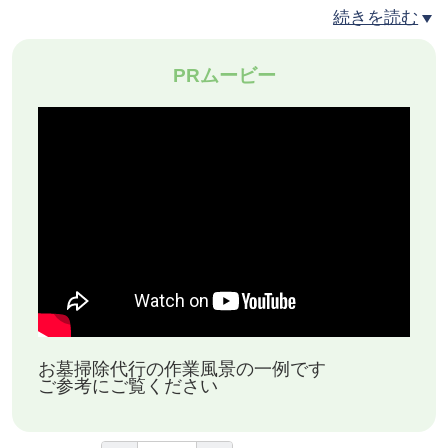
【作業内容】
続きを読む
●簡易的なお墓の掃除(花立・香炉などの石材を移動
PRムービー
させてお掃除いたします)
作業例：お墓1基・墓誌１組・墓前灯籠１対
●お墓の周辺の草取り作業
●古くなったお花の撤去
●お線香・お参りをします。
【実施予定月】
3月・6月・8月・12月
※お参りが集中するお盆・お彼岸前を基本予定月と
しております。ご希望によって変更可能です
お墓掃除代行の作業風景の一例です
ご参考にご覧ください
【対応エリア】