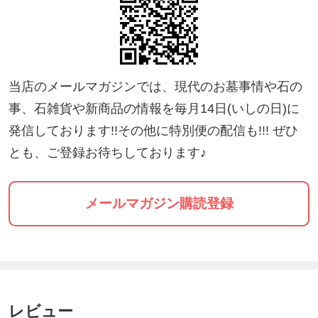
判断した場合は別途修理の提案をさせていただ
きます。
⇩
★最終打ち合わせ完了後、ウェブチケットを購入
当店のメールマガジンでは、現代のお墓事情や石の
していただきます。
事、石雑貨や新商品の情報を毎月14日(いしの日)に
⇩
発信しております!!その他に特別便の配信も!!! ぜひ
★ご入金の確認ができましたら、作業予定日のご
とも、ご登録お待ちしております♪
連絡をいたします。
⇩
メールマガジン購読登録
★作業当日
【お墓掃除：作業内容】
①お墓に手を合わせる。
②作業前の写真を撮る。
③墓地・周辺の草取り。
レビュー