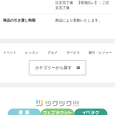
注文完了後 【現地払い】：ご注
●パソコンの場合 …右上にある[人]のマーク
文完了後
がお客様のマイページになりますので、アカウン
トをご登録された時の【メールアドレス】と【パス
商品の引き渡し時期
商品により変動いたします。
ワード】をご入力いただき、ログインしてくださ
い。
＊＊＊＊＊＊＊＊＊＊＊＊＊＊＊＊＊＊＊＊＊＊＊
イベント
レッスン
グルメ
サービス
旅行・レジャー
＊＊＊＊＊＊＊＊＊＊＊＊＊＊＊＊＊＊＊＊＊＊＊
カテゴリーから探す

＊＊
■お支払いについて
お申し込み後は、お早めに代金のお支払いをお済ま
せくださいますようお願い申し上げます。