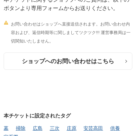
「年間12回タイプ」
ボタンより専用フォームからお送りください。
https://ticket.tsuku2.jp/events-detail/01122441091032

お問い合わせはショップへ直接送信されます。お問い合わせ内
容および、返信時期等に関しましてツクツク!!! 運営事務局は一
切関知いたしません。
※ご不明な点・ご質問などは0824-62-4280までお気
軽にお問い合わせください。ただし、機械作業中な
ショップへのお問い合わせはこちら
ど電話に出られない場合は、折り返しご連絡いたし
ます。
ーーーーーーーーーーーーーーーーーーーー
■ウェブチケットの使い方
本チケットに設定されたタグ
墓
掃除
広島
三次
庄原
安芸高田
供養
当商品はデジタルチケットになります。