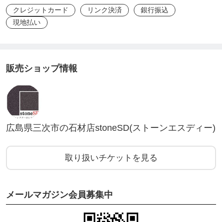
致します。
クレジットカード
リンク決済
銀行振込
現地払い
☆ご購入から作業完了までの流れ☆
販売ショップ情報
★「お墓のある場所」の情報が必要となります。
チケットのご購入前に、電話・メール・ショップへ
お問い合わせ・LINE公式アカウント(
https://lin.ee/z
GpVxvD
) にてご連絡下さい。
広島県三次市の石材店stoneSD(ストーンエスディー)
⇩
★頂いたお墓の情報をもとに現地の確認をして、
取り扱いチケットを見る
最終打ち合わせをします。
※その時に、お墓の修理等(例:お墓が傾いてい
メールマガジン会員募集中
る、納骨する場所が小さくて入らないなど)が必要だ
と弊社が