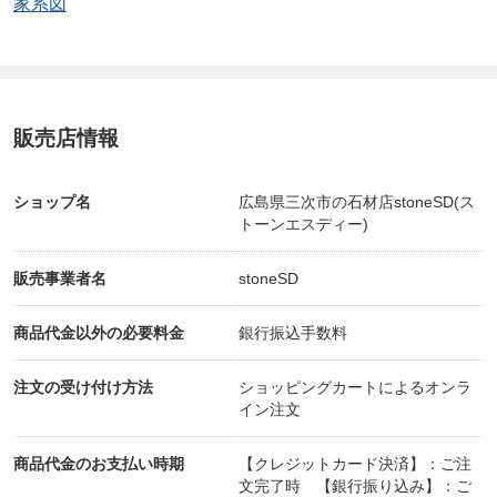
家系図
(紙チケットの郵送などはございません)
ご購入後、お客様の注文番号および、ウェブチケッ
トへのリンクURLが記載されたメールを送信いたし
販売店情報
ます。
ショップ名
広島県三次市の石材店stoneSD(ス
トーンエスディー)
ご購入されたウェブチケットのご確認は、マイペー
ジ内の「ウェブチケボックス」でご覧いただけま
販売事業者名
stoneSD
す。
商品代金以外の必要料金
銀行振込手数料
↓
◆おすそわけマーケットプレイス「ツクツク!!!」ホ
注文の受け付け方法
ショッピングカートによるオンラ
ーム◆
イン注文
https://home.tsuku2.jp
/
商品代金のお支払い時期
【クレジットカード決済】：ご注
●スマホの場合 …右上にある4本線
文完了時 【銀行振り込み】：ご