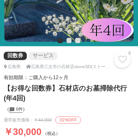
0
回数券
サービス

広島県
広島県三次市の石材店stoneSD(ストーンエスディー)
有効期限：ご購入から12ヶ月
【お得な回数券】石材店のお墓掃除代行
(年4回)
0件
31%OFF
通常販売価格：
￥44,000
￥30,000
（税込）