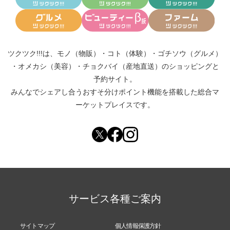
お支払いの確認が取れました時点で、ポイント付与
となります。
ツクツク!!!は、
モノ（物販）
・
コト（体験）
・
ゴチソウ（グルメ）
・
オメカシ（美容）
・
チョクバイ（産地直送）
のショッピングと
予約サイト。
みんなでシェアし合う
おすそ分けポイント機能
を搭載した総合マ
ーケットプレイスです。
サービス各種ご案内
サイトマップ
個人情報保護方針