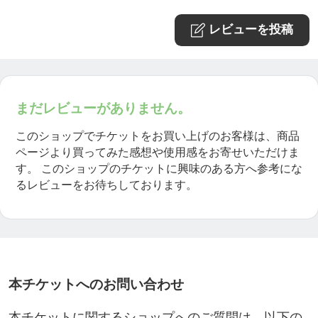
④お墓の拭き掃除。
レビューを投稿
⑤お線香を立てて、お参りをする。
⑥作業完了の写真を撮る。
⇩
★完了報告をSNS・郵送等でお客様にお伝えしま
まだレビューがありません。
す。
このショップでチケットをお買い上げのお客様は、商品
ページより買ってみた感想や使用感をお寄せいただけま
☆お得な回数券タイプもございます☆
す。
このショップのチケットに興味のある方へ参考にな
るレビューをお待ちしております。
「年間2回タイプ」
https://ticket.tsuku2.jp/events-detail/18300222119049
「年間3回タイプ」
https://ticket.tsuku2.jp/events-detail/23001144192401
「年間6回タイプ」
本チケットへのお問い合わせ
https://ticket.tsuku2.jp/events-detail/05122110915184
本チケットに関するショップへのご質問は、以下の