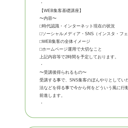
・
【WEB集客基礎講座】
〜内容〜
⬜︎時代認識・インターネット現在の状況
⬜︎ソーシャルメディア・SNS（インスタ・フェイ
⬜︎WEB集客の全体イメージ
⬜︎ホームページ運用で大切なこと
上記内容等で2時間を予定しております。
・
〜受講後得られるもの〜
受講する事で、SNS集客のぼんやりとしてい
法などを得る事で今から何をどういう風に行
前進します。
・
◆講師=神谷忠幸（こうやただゆき）=グラッ
◆普段の事業内容=ウェブサイト企画・制作|W
ティング/WEBプロモーション|インターネッ