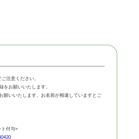
でご注意ください。
登録をお願いいたします。
をお願いいたします。お名前が相違していますとご
。
〕
ント付与=
340420