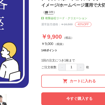
イメージ/ホームページ運用で大切
0件
有限会社リード・クリエーション
通常販売価格：
￥16,500
40%OFF
￥9,900
（税込）
￥9,000
（税抜）
148ポイント
1回の注文につき1枚まで
－
＋
ご注文枚数
枚
カートに入れる
今すぐ購入する