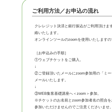
ト［髪リンク］
ご利用方法／お申込の流れ
◆グラッズホームページ紹介
https://glads.jp
/
クレレジット決済と銀行振込がご利用頂けま
絡いたします。
オンラインツールのzoomを使用いたしますの
［お申込みの手順］
①ウェブチケットをご購入。
↓
②ご登録頂いたメールにzoom参加用の「ミー
メールいたします。
↓
③WEB集客基礎講座へ＜zoom＞参加。
※チケットのお名前とzoom参加者名の照合
参加いただけませんのでご注意くださいませ。