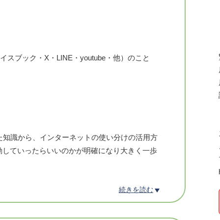
スブック・X・LINE・youtube・他）のこと
た知識から、インターネットの使い分けの活用方
動していったらいいのかが明確になり大きく一歩
続きを読む
ズ株式会社代表=
EBサイト運用サポート、管理保守|WEBマーケ
ト広告運用代行|ヘアサロン専用WEB制作、サポー