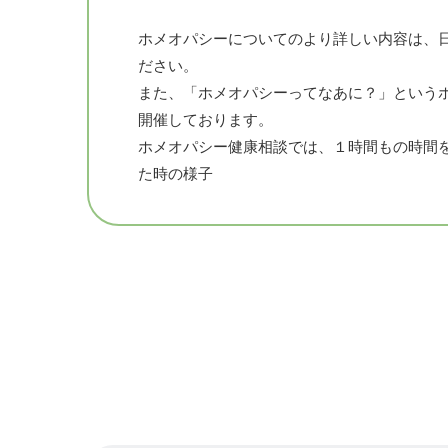
ホメオパシーについてのより詳しい内容は、
ださい。
また、「ホメオパシーってなあに？」という
開催しております。
ホメオパシー健康相談では、１時間もの時間
た時の様子
誕生時、乳児期、幼児期、学童期、思春期、
り返りながら
現在解決を願われる症状たちが、どこから、
かなどを
レメディーを選ぶと同時にお伝えさせていた
ぜひホメオパシーを心と体を健やかに生きて
みてください。
私は看護師からホメオパスになりましたが、
何より、ホメオパシーを通してより良い日々