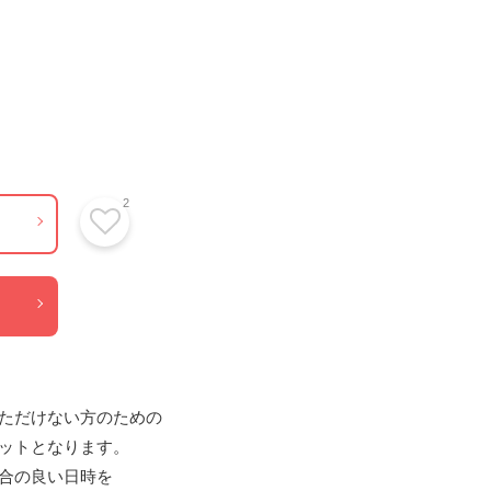
2
ただけない方のための

ットとなります。

合の良い日時を
