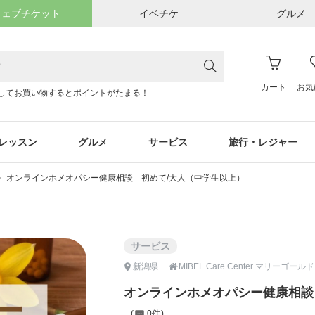
ウェブチケット
イベチケ
グルメ
カート
お気
してお買い物するとポイントがたまる！
レッスン
グルメ
サービス
旅行・レジャー
オンラインホメオパシー健康相談 初めて/大人（中学生以上）
サービス

新潟県
MIBEL Care Center マリーゴールド
オンラインホメオパシー健康相談
0件