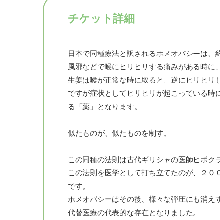
チケット詳細
日本で同種療法と訳されるホメオパシーは、
風邪などで喉にヒリヒリする痛みがある時に
生姜は喉が正常な時に取ると、逆にヒリヒリ
ですが症状としてヒリヒリが起こっている時
る「薬」となります。
似たものが、似たものを制す。
この同種の法則は古代ギリシャの医師ヒポク
この法則を医学として打ち立てたのが、２０
です。
ホメオパシーはその後、様々な弾圧にも消え
代替医療の代表的な存在となりました。