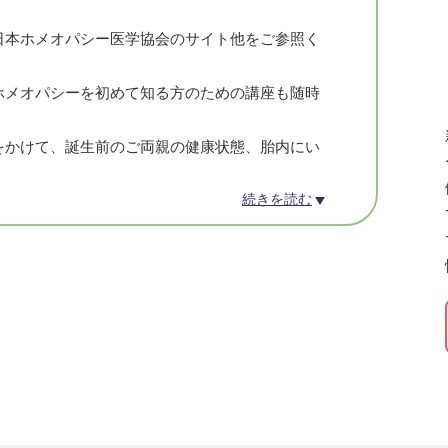
日本ホメオパシー医学協会のサイト他をご参照く
ホメオパシーを初めて知る方のための講座も随時
をかけて、誕生前のご両親の健康状態、胎内にい
続きを読む
社会人になって、、、これまでの人生を一緒に振
なぜ立ち上がったのか、これからどうすれば良い
だきます。
ゆくための方法の一つとして、学び、取り入れて
この仕事に誇りを持ち信頼しています。
のための道を探すこの仕事が、心から大好きで