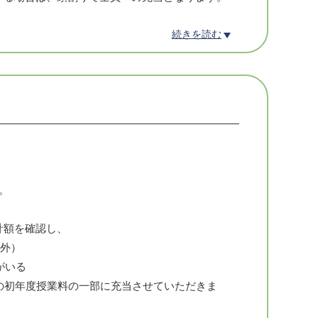
続きを読む
と直接会って話せる安心感はやはり大きいものが
、あなたの大切な方の住まう街に、信頼できるホ
ぞよろしくお願い致します。
とは。
中)のどの街にも信頼できるホメオパスがいて、
メオパシーを利用することができる社会を目指す
。
計額を確認し、
と実践トレーニングによって、力量あるホメオパ
海外）
がいる
の初年度授業料の一部に充当させていただきま
向けて、着実に歩を進めているホメオパス養成ス