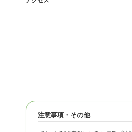
アクセス
🔸HANのプログラムそのままに、日本語で受
そのHANのホメオパス養成コースの提供を、
HAJapan（ホメオパシーアカデミージャパ
校長のストットラー氏は、ホメオパシー発祥
ン・慢性病(論)を用いて、ドイツ語での解説
メリカ、イタリアなど各国のホメオパス達か
れらは毎年のように英語で行われています。
このように、多くの国々のホメオパス達から熱
ス養成プログラムをそのまま再現する本格的な
れまでオランダ国外には存在していませんでし
指したければ、オランダに行き、HANに入学
かなかったのです。
注意事項・その他
しかし、ストットラー氏と副校長のマーヤ氏が