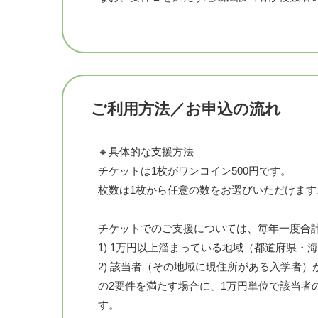
通信技術が発達した今日ですが、ホメオパス
あります。日本中・世界中の街、あなたの街
メオパスが居る社会に向けて、ご支援をどう
ご利用方法／お申込の流れ
🔸「1街1ホメオパス」学生応援プロジェクト
🔸具体的な支援方法
このプロジェクトは、日本中(究極的には世界
チケットは1枚がワンコイン500円です。
誰もがケアの身近な選択肢の一つとして、ホ
枚数は1枚から任意の数をお選びいただけます
ものです。
チケットでのご支援については、毎年一度合
そのためにはまず、しっかりとした専門教育
1) 1万円以上溜まっている地域（都道府県・
スが育成されていくことが必要です。
2) 該当者（その地域に現住所がある入学者）
の2要件を満たす場合に、1万円単位で該当者
実はオランダには、そのような社会の実現に
す。