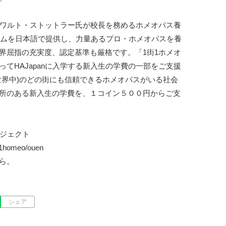
、エワルト・ストットラー氏が校長を務めるホメオパス養
ラムを日本語で提供し、力量あるプロ・ホメオパスを養
界屈指の充実度、認定基準も厳格です。「1街1ホメオ
てHAJapanに入学する新入生の学費の一部をご支援
世界中)のどの街にも信頼できるホメオパスがいる社会
所のある新入生の学費を、１コイン５００円からご支
ジェクト

i1homeo/ouen

ら。
シェア