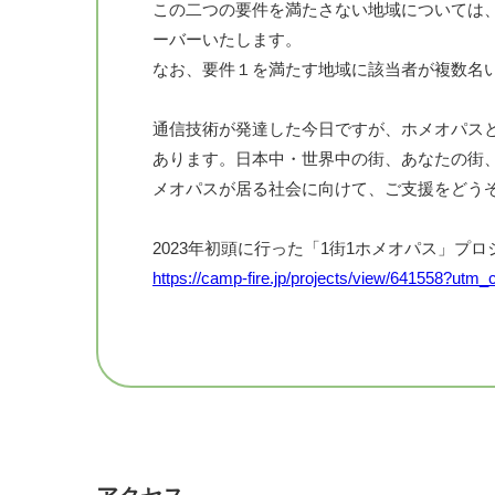
クールがあります。
この二つの要件を満たさない地域については
ーバーいたします。
ホメオパシーの始祖である医師ハーネマンの二
なお、要件１を満たす地域に該当者が複数名
わたる実践経験の中で確かめてきたエワルト・ス
y Academy Netherlands (HAN)がそれです。
通信技術が発達した今日ですが、ホメオパス
あります。日本中・世界中の街、あなたの街
🔸保険認定（民間）がされる唯一のホメオパス
メオパスが居る社会に向けて、ご支援をどう
オランダでは、HANの正規課程を終え、認定
は、代替療法をカバーする民間の保険会社の
2023年初頭に行った「1街1ホメオパス」プ
https://camp-fire.jp/projects/view/641558?u
保険の認定基準が近年ますます厳しくなる中
認定ホメオパスとなることのできる、オランダ
「1街1ホメオパス」学生応援プロジェクト
ANなのです。
https://home.tsuku2.jp/f/HAJapan/1machi1hom
それだけに、HANのカリキュラムの充実度、
きものです。