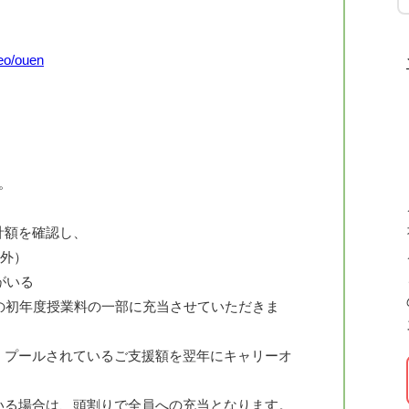
eo/ouen
。
計額を確認し、
海外）
がいる
の初年度授業料の一部に充当させていただきま
、プールされているご支援額を翌年にキャリーオ
いる場合は、頭割りで全員への充当となります。