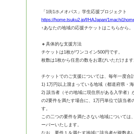
「1街1ホメオパス」学生応援プロジェクト
https://home.tsuku2.jp/f/HAJapan/1machi1hom
↑あなたの地域の応援チケットはこちらから。
🔸具体的な支援方法
チケットは1枚がワンコイン500円です。
枚数は1枚から任意の数をお選びいただけます
チケットでのご支援については、毎年一度合
1) 1万円以上溜まっている地域（都道府県・
2) 該当者（その地域に現住所がある入学者）
の2要件を満たす場合に、1万円単位で該当者
す。
この二つの要件を満たさない地域については
ーバーいたします。
なお、要件１を満たす地域に該当者が複数名