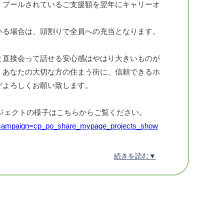
、プールされているご支援額を翌年にキャリーオ
大著作をつぶさに研究し、その成果を40数年に
いる場合は、頭割りで全員への充当となります。
トットラー氏。彼が校長を務めるHomeopath
と直接会って話せる安心感はやはり大きいものが
、あなたの大切な方の住まう街に、信頼できるホ
養成校HAN🔸
ぞよろしくお願い致します。
試験をクリアしたホメオパスの提供する業務に
保険認定が降ります。
ロジェクトの様子はこちらからご覧ください。
tm_campaign=cp_po_share_mypage_projects_show
で、ホメオパシーの学校としてその卒業者が保険
唯一（2023年6月現在）のホメオパス養成校がH
続きを読む▼
eo/ouen
課される課題の質と量、試験の厳格さは瞠目すべ