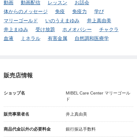
動画
動画配信
レッスン
お話会
体からのメッセージ
免疫
免疫力
学び
マリーゴールド
いのうえまゆみ
井上真由美
井上まゆみ
受け放題
ホメオパシー
チャクラ
血液
ミネラル
有害金属
自然調和医療学
販売店情報
ショップ名
MIBEL Care Center マリーゴール
ド
販売事業者名
井上真由美
商品代金以外の必要料金
銀行振込手数料